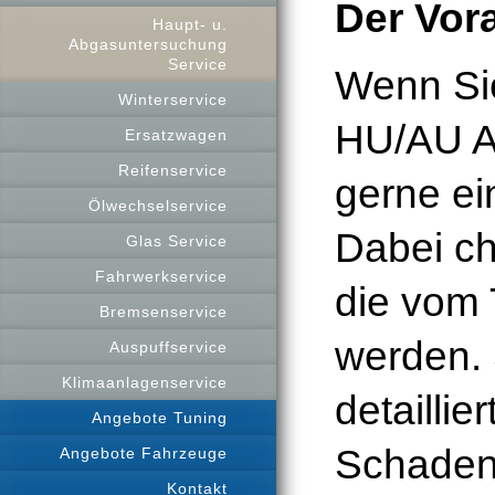
Der Vor
Haupt- u.
Abgasuntersuchung
Service
Wenn Sie
Winterservice
HU/AU A
Ersatzwagen
Reifenservice
gerne ei
Ölwechselservice
Dabei ch
Glas Service
Fahrwerkservice
die vom 
Bremsenservice
werden. 
Auspuffservice
Klimaanlagenservice
detaillie
Angebote Tuning
Schadens
Angebote Fahrzeuge
Kontakt