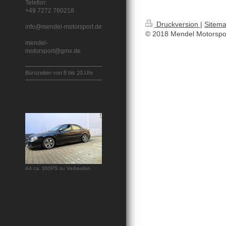
Telefon:
+49 7272 760218
Druckversion
|
Sitem
info@mendel-motorsport.de
© 2018 Mendel Motorspor
mendel-
motorsport@gmx.de
Bürozeiten von 8 bis 20.Uhr
A4 ca. 360PS zu Verkaufen