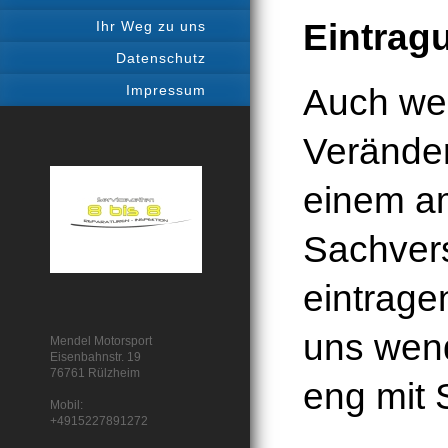
Eintrag
Ihr Weg zu uns
Datenschutz
Auch we
Impressum
Verände
einem am
Sachver
eintrage
uns wend
Mende
l Motorsport
Eisenbahnstr. 19
76761 Rülzheim
eng mit
Mobil:
+4915227891272